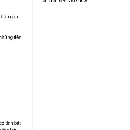
No comments to show.
5 trận gần
những tiền
ó tính bất