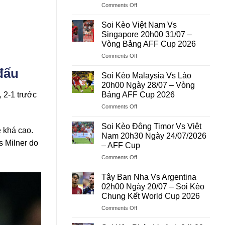
on
Comments Off
Nam
AFF
Soi
20h30
Cup
Kèo
03/08/2026
2026
Soi Kèo Việt Nam Vs
Lào
–
Singapore 20h00 31/07 –
Vs
Bảng
Vòng Bảng AFF Cup 2026
Philippines
A
on
Comments Off
17h00
AFF
Soi
Ngày
Cup
đấu
Kèo
01/08
Soi Kèo Malaysia Vs Lào
Việt
–
20h00 Ngày 28/07 – Vòng
Nam
Bảng
Bảng AFF Cup 2026
, 2-1 trước
Vs
B
on
Comments Off
Singapore
AFF
Soi
20h00
Cup
Kèo
31/07
2026
Soi Kèo Đông Timor Vs Việt
ệ khá cao.
Malaysia
–
Nam 20h30 Ngày 24/07/2026
Vs
Vòng
s Milner do
– AFF Cup
Lào
Bảng
on
Comments Off
20h00
AFF
Soi
Ngày
Cup
Kèo
28/07
2026
Tây Ban Nha Vs Argentina
Đông
–
02h00 Ngày 20/07 – Soi Kèo
Timor
Vòng
Chung Kết World Cup 2026
Vs
Bảng
on
Comments Off
Việt
AFF
Tây
Nam
Cup
Ban
20h30