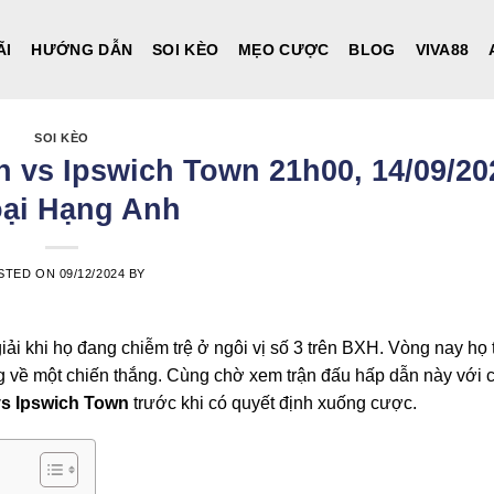
ÃI
HƯỚNG DẪN
SOI KÈO
MẸO CƯỢC
BLOG
VIVA88
SOI KÈO
n vs Ipswich Town 21h00, 14/09/20
ại Hạng Anh
STED ON
09/12/2024
BY
 khi họ đang chiễm trệ ở ngôi vị số 3 trên BXH. Vòng nay họ t
 về một chiến thắng. Cùng chờ xem trận đấu hấp dẫn này với 
vs Ipswich Town
trước khi có quyết định xuống cược.