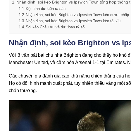
Nhận định, soi kèo Brighton vs Ipswich Town tổng hợp thông t
Đội hình dự kiến ra sân
Nhận định, soi kèo Brighton vs Ipswich Town kèo cược chấp
Nhận định, soi kèo Brighton vs Ipswich Town kèo tài xỉu
Soi kèo Châu Âu và dự đoán tỷ số
Nhận định, soi kèo Brighton vs I
Với 3 trận bất bại chủ nhà Brighton đang cho thấy họ khó 
Manchester United, và cầm hòa Arsenal 1-1 tại Emirates. 
Các chuyên gia đánh giá cao khả năng chiến thắng của họ, t
Họ có đội hình mạnh xuất phát, tuy nhiên thiếu vắng một s
chấn thương.