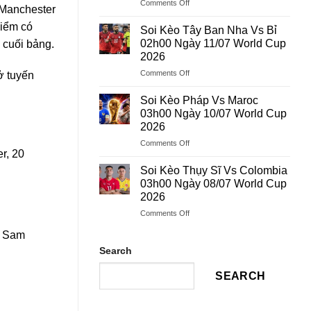
on
Comments Off
Argentina
Trận
 Manchester
Soi
Vs
Bán
điểm có
Kèo
Thụy
Soi Kèo Tây Ban Nha Vs Bỉ
Kết
Na
Sĩ
World
02h00 Ngày 11/07 World Cup
 cuối bảng.
Uy
08h00
Cup
2026
Vs
Ngày
2026
on
Comments Off
Anh
ở tuyến
12/07
Soi
04h00
World
Kèo
Ngày
Soi Kèo Pháp Vs Maroc
Cup
Tây
12/07
2026
03h00 Ngày 10/07 World Cup
Ban
World
2026
Nha
Cup
on
Comments Off
Vs
2026
r, 20
Soi
Bỉ
Kèo
02h00
Soi Kèo Thụy Sĩ Vs Colombia
Pháp
Ngày
03h00 Ngày 08/07 World Cup
Vs
11/07
2026
Maroc
World
on
Comments Off
03h00
Cup
Soi
Ngày
2026
5 Sam
Kèo
10/07
Thụy
World
Search
Sĩ
Cup
Vs
2026
SEARCH
Colombia
03h00
Ngày