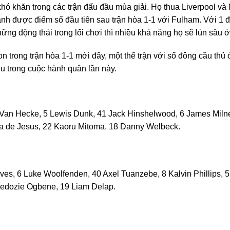
hó khăn trong các trận đấu đầu mùa giải. Họ thua Liverpool và
ành được điểm số đầu tiên sau trận hòa 1-1 với Fulham. Với 1 
ng động thái trong lối chơi thì nhiều khả năng họ sẽ lún sâu ở
 trong trận hòa 1-1 mới đây, một thế trận với số đông cầu thủ 
u trong cuộc hành quân lần này.
l Van Hecke, 5 Lewis Dunk, 41 Jack Hinshelwood, 6 James Milne
ra de Jesus, 22 Kaoru Mitoma, 18 Danny Welbeck.
eaves, 6 Luke Woolfenden, 40 Axel Tuanzebe, 8 Kalvin Phillips, 
iedozie Ogbene, 19 Liam Delap.