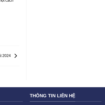
ột cách
ất 2024
THÔNG TIN LIÊN HỆ