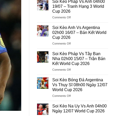
2026
Soi Kèo Pháp Vs Anh 04h00
Nha
Ngày
19/07 – Tranh Hạng 3 World
Vs
24/07/2026
Cup 2026
Argentina
–
on
Comments Off
02h00
AFF
Soi
Ngày
Cup
Kèo
20/07
Soi Kèo Anh Vs Argentina
Pháp
–
02h00 16/07 – Bán Kết World
Vs
Soi
Cup 2026
Anh
Kèo
on
Comments Off
04h00
Chung
Soi
19/07
Kết
Kèo
–
World
Soi Kèo Pháp Vs Tây Ban
Anh
Tranh
Cup
Nha 02h00 15/07 – Trận Bán
Vs
Hạng
2026
Kết World Cup 2026
Argentina
3
on
Comments Off
02h00
World
Soi
16/07
Cup
Kèo
–
2026
Soi Kèo Bóng Đá Argentina
Pháp
Bán
Vs Thụy Sĩ 08h00 Ngày 12/07
Vs
Kết
World Cup 2026
Tây
World
on
Comments Off
Ban
Cup
Soi
Nha
2026
Kèo
02h00
Soi Kèo Na Uy Vs Anh 04h00
Bóng
15/07
Ngày 12/07 World Cup 2026
Đá
–