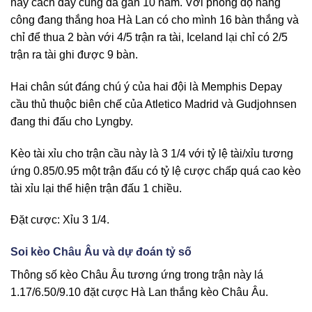
này cách đây cũng đã gần 10 năm. Với phong độ hàng
công đang thắng hoa Hà Lan có cho mình 16 bàn thắng và
chỉ để thua 2 bàn với 4/5 trận ra tài, Iceland lại chỉ có 2/5
trận ra tài ghi được 9 bàn.
Hai chân sút đáng chú ý của hai đội là Memphis Depay
cầu thủ thuộc biên chế của Atletico Madrid và Gudjohnsen
đang thi đấu cho Lyngby.
Kèo tài xỉu cho trận cầu này là 3 1/4 với tỷ lệ tài/xỉu tương
ứng 0.85/0.95 một trận đấu có tỷ lệ cược chấp quá cao kèo
tài xỉu lại thể hiện trận đấu 1 chiều.
Đặt cược: Xỉu 3 1/4.
Soi kèo Châu Âu và dự đoán tỷ số
Thông số kèo Châu Âu tương ứng trong trận này lá
1.17/6.50/9.10 đặt cược Hà Lan thắng kèo Châu Âu.