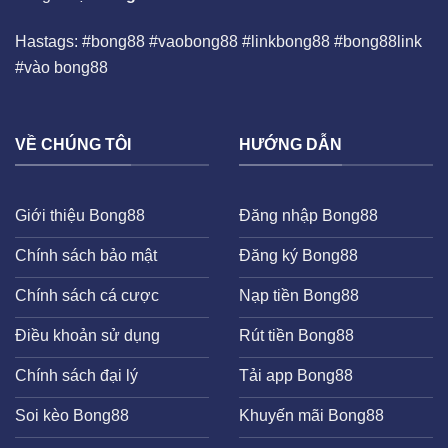
Hastags: #bong88 #vaobong88 #linkbong88 #bong88link
#vào bong88
VỀ CHÚNG TÔI
HƯỚNG DẪN
Giới thiệu Bong88
Đăng nhập Bong88
Chính sách bảo mật
Đăng ký Bong88
Chính sách cá cược
Nạp tiền Bong88
Điều khoản sử dụng
Rút tiền Bong88
Chính sách đại lý
Tải app Bong88
Soi kèo Bong88
Khuyến mãi Bong88