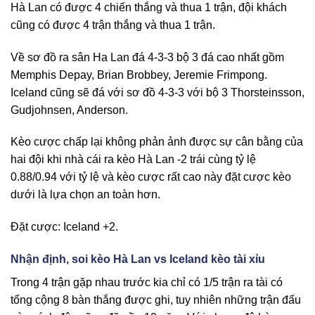
Hà Lan có được 4 chiến thắng và thua 1 trận, đội khách
cũng có được 4 trận thắng và thua 1 trận.
Về sơ đồ ra sân Ha Lan đá 4-3-3 bộ 3 đá cao nhất gồm
Memphis Depay, Brian Brobbey, Jeremie Frimpong.
Iceland cũng sẽ đá với sơ đồ 4-3-3 với bộ 3 Thorsteinsson,
Gudjohnsen, Anderson.
Kèo cược chấp lại không phản ảnh được sự cân bằng của
hai đội khi nhà cái ra kèo Hà Lan -2 trái cùng tỷ lệ
0.88/0.94 với tỷ lệ và kèo cược rất cao này đặt cược kèo
dưới là lựa chọn an toàn hơn.
Đặt cược: Iceland +2.
Nhận định, soi kèo Hà Lan vs Iceland kèo tài xỉu
Trong 4 trận gặp nhau trước kia chỉ có 1/5 trận ra tài có
tổng cộng 8 bàn thắng được ghi, tuy nhiên những trận đấu