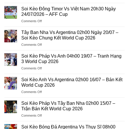
Soi
Singapore
B
Kèo
20h00
Soi Kèo Đông Timor Vs Việt Nam 20h30 Ngày
AFF
Malaysia
31/07
24/07/2026 – AFF Cup
Cup
Vs
–
2026
on
Comments Off
Lào
Vòng
Soi
20h00
Bảng
Kèo
Ngày
Tây Ban Nha Vs Argentina 02h00 Ngày 20/07 –
AFF
Đông
28/07
Soi Kèo Chung Kết World Cup 2026
Cup
Timor
–
2026
on
Comments Off
Vs
Vòng
Tây
Việt
Bảng
Ban
Nam
Soi Kèo Pháp Vs Anh 04h00 19/07 – Tranh Hạng
AFF
Nha
20h30
3 World Cup 2026
Cup
Vs
Ngày
2026
on
Comments Off
Argentina
24/07/2026
Soi
02h00
–
Kèo
Ngày
Soi Kèo Anh Vs Argentina 02h00 16/07 – Bán Kết
AFF
Pháp
20/07
World Cup 2026
Cup
Vs
–
on
Comments Off
Anh
Soi
Soi
04h00
Kèo
Kèo
19/07
Soi Kèo Pháp Vs Tây Ban Nha 02h00 15/07 –
Chung
Anh
–
Trận Bán Kết World Cup 2026
Kết
Vs
Tranh
World
on
Comments Off
Argentina
Hạng
Cup
Soi
02h00
3
2026
Kèo
16/07
Soi Kèo Bóng Đá Argentina Vs Thụy Sĩ 08h00
World