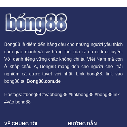
Bong88 là điểm đến hàng đầu cho những người yêu thích
cảm giác mạnh và sự hứng thú của cá cược trực tuyến.
Với danh tiếng vững chắc không chỉ tại Việt Nam mà còn
ở khắp châu Á, Bong88 mang đến cho người chơi trải
nghiệm cá cược tuyệt vời nhất. Link bong88, link vào
bong88 tại
Bong88.com.de
Hastags: #bong88 #vaobong88 #linkbong88 #bong88link
#vào bong88
VỀ CHÚNG TÔI
HƯỚNG DẪN