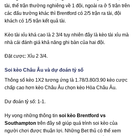
tài, thế trận thường nghiêng về 1 đội, ngoài ra ở 5 trận trên
các đấu trường khác thì Brentford có 2/5 trận ra tài, đội
khách có 1/5 trận kết quả tài.
Kèo tài xỉu khá cao là 2 3/4 tuy nhiên đây là kèo tài xỉu mà
nhà cái đánh giá khả năng ghi bàn của hai đội.
Đặt cược: Xỉu 2 3/4.
Soi kèo Châu Âu và dự đoán tỷ số
Thông số kèo 1X2 tương ứng là 1.78/3.80/3.90 kèo cược
chấp cao hơn kèo Châu Âu chọn kèo Hòa Châu Âu.
Dự đoán tỷ số: 1-1.
Hy vọng những thông tin
soi kèo Brentford vs
Southampton
trên đây sẽ giúp quá trình soi kèo của
người chơi được thuận lợi. Những Bet thủ có thể xem