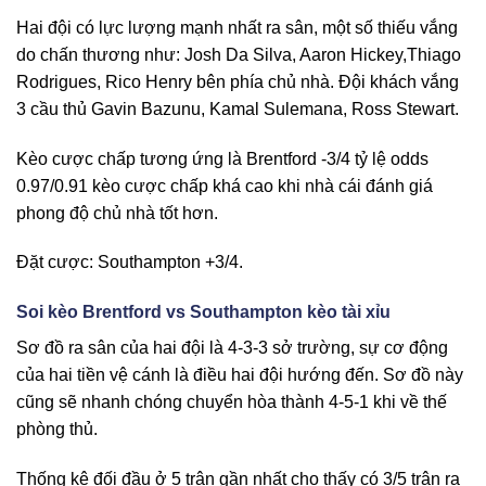
Hai đội có lực lượng mạnh nhất ra sân, một số thiếu vắng
do chấn thương như: Josh Da Silva, Aaron Hickey,Thiago
Rodrigues, Rico Henry bên phía chủ nhà. Đội khách vắng
3 cầu thủ Gavin Bazunu, Kamal Sulemana, Ross Stewart.
Kèo cược chấp tương ứng là Brentford -3/4 tỷ lệ odds
0.97/0.91 kèo cược chấp khá cao khi nhà cái đánh giá
phong độ chủ nhà tốt hơn.
Đặt cược: Southampton +3/4.
Soi kèo Brentford vs Southampton kèo tài xỉu
Sơ đồ ra sân của hai đội là 4-3-3 sở trường, sự cơ động
của hai tiền vệ cánh là điều hai đội hướng đến. Sơ đồ này
cũng sẽ nhanh chóng chuyển hòa thành 4-5-1 khi về thế
phòng thủ.
Thống kê đối đầu ở 5 trận gần nhất cho thấy có 3/5 trận ra