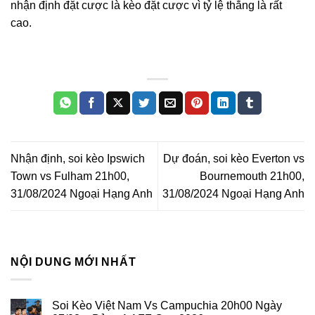
nhận định đặt cược là kèo đặt cược vì tỷ lệ thắng là rất
cao.
Nhận định, soi kèo Ipswich
Dự đoán, soi kèo Everton vs
Town vs Fulham 21h00,
Bournemouth 21h00,
31/08/2024 Ngoại Hạng Anh
31/08/2024 Ngoại Hạng Anh
NỘI DUNG MỚI NHẤT
Soi Kèo Việt Nam Vs Campuchia 20h00 Ngày