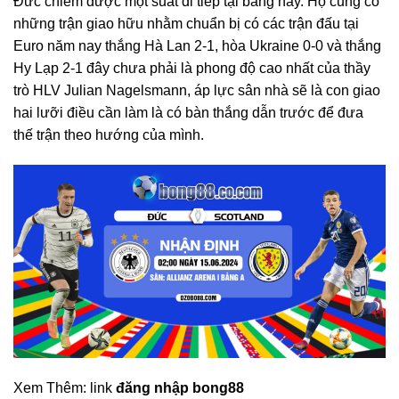
Đức chiếm được một suất đi tiếp tại bảng này. Họ cũng có
những trận giao hữu nhằm chuẩn bị có các trận đấu tại
Euro năm nay thắng Hà Lan 2-1, hòa Ukraine 0-0 và thắng
Hy Lạp 2-1 đây chưa phải là phong độ cao nhất của thầy
trò HLV Julian Nagelsmann, áp lực sân nhà sẽ là con giao
hai lưỡi điều cần làm là có bàn thắng dẫn trước để đưa
thế trận theo hướng của mình.
Xem Thêm: link
đăng nhập bong88