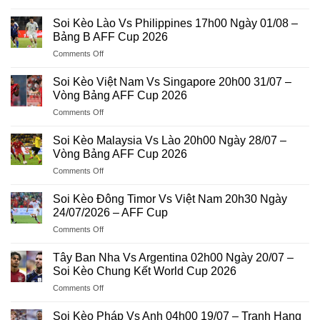
Soi
17h00
Bảng
Kèo
Ngày
Soi Kèo Lào Vs Philippines 17h00 Ngày 01/08 –
A
Indonesia
04/08
Bảng B AFF Cup 2026
AFF
Vs
–
Cup
on
Comments Off
Việt
Bảng
2026
Soi
Nam
B
Kèo
20h30
Soi Kèo Việt Nam Vs Singapore 20h00 31/07 –
AFF
Lào
03/08/2026
Vòng Bảng AFF Cup 2026
Cup
Vs
–
2026
on
Comments Off
Philippines
Bảng
Soi
17h00
A
Kèo
Ngày
Soi Kèo Malaysia Vs Lào 20h00 Ngày 28/07 –
AFF
Việt
01/08
Vòng Bảng AFF Cup 2026
Cup
Nam
–
on
Comments Off
Vs
Bảng
Soi
Singapore
B
Kèo
20h00
Soi Kèo Đông Timor Vs Việt Nam 20h30 Ngày
AFF
Malaysia
31/07
24/07/2026 – AFF Cup
Cup
Vs
–
2026
on
Comments Off
Lào
Vòng
Soi
20h00
Bảng
Kèo
Ngày
Tây Ban Nha Vs Argentina 02h00 Ngày 20/07 –
AFF
Đông
28/07
Soi Kèo Chung Kết World Cup 2026
Cup
Timor
–
2026
on
Comments Off
Vs
Vòng
Tây
Việt
Bảng
Ban
Nam
Soi Kèo Pháp Vs Anh 04h00 19/07 – Tranh Hạng
AFF