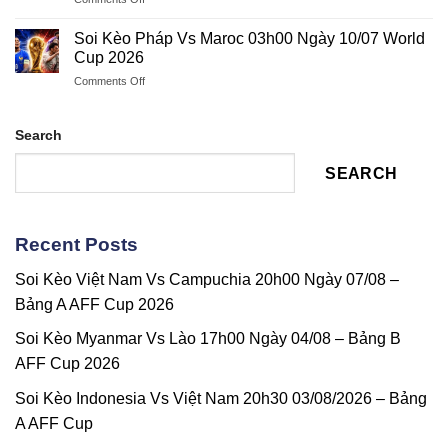
Vs
Ngày
Cup
Soi
Anh
12/07
2026
Kèo
04h00
Soi Kèo Pháp Vs Maroc 03h00 Ngày 10/07 World
World
Tây
Ngày
Cup 2026
Cup
Ban
12/07
2026
on
Comments Off
Nha
World
Soi
Vs
Cup
Kèo
Bỉ
2026
Pháp
Search
02h00
Vs
Ngày
Maroc
11/07
SEARCH
03h00
World
Ngày
Cup
10/07
2026
World
Recent Posts
Cup
2026
Soi Kèo Việt Nam Vs Campuchia 20h00 Ngày 07/08 –
Bảng A AFF Cup 2026
Soi Kèo Myanmar Vs Lào 17h00 Ngày 04/08 – Bảng B
AFF Cup 2026
Soi Kèo Indonesia Vs Việt Nam 20h30 03/08/2026 – Bảng
A AFF Cup