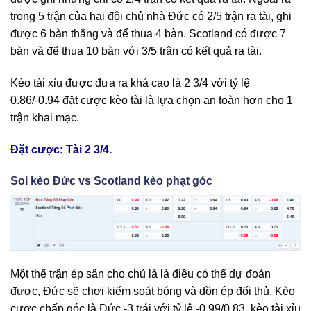
trong 5 trận của hai đội chủ nhà Đức có 2/5 trận ra tài, ghi
được 6 bàn thắng và để thua 4 bàn. Scotland có được 7
bàn và để thua 10 bàn với 3/5 trận có kết quả ra tài.
Kèo tài xỉu được đưa ra khá cao là 2 3/4 với tỷ lệ
0.86/-0.94 đặt cược kèo tài là lựa chọn an toàn hơn cho 1
trận khai mạc.
Đặt cược: Tài 2 3/4.
Soi kèo Đức vs Scotland kèo phạt góc
Một thế trận ép sân cho chủ là là điều có thể dự đoán
được, Đức sẽ chơi kiểm soát bóng và dồn ép đối thủ. Kèo
cược chấp góc là Đức -3 trái với tỷ lệ -0.99/0.83, kèo tài xỉu