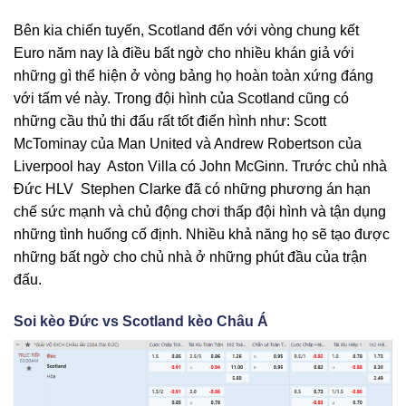
Bên kia chiến tuyến, Scotland đến với vòng chung kết
Euro năm nay là điều bất ngờ cho nhiều khán giả với
những gì thể hiện ở vòng bảng họ hoàn toàn xứng đáng
với tấm vé này. Trong đội hình của Scotland cũng có
những cầu thủ thi đấu rất tốt điển hình như: Scott
McTominay của Man United và Andrew Robertson của
Liverpool hay Aston Villa có John McGinn. Trước chủ nhà
Đức HLV Stephen Clarke đã có những phương án hạn
chế sức mạnh và chủ động chơi thấp đội hình và tận dụng
những tình huống cố định. Nhiều khả năng họ sẽ tạo được
những bất ngờ cho chủ nhà ở những phút đầu của trận
đấu.
Soi kèo Đức vs Scotland kèo Châu Á