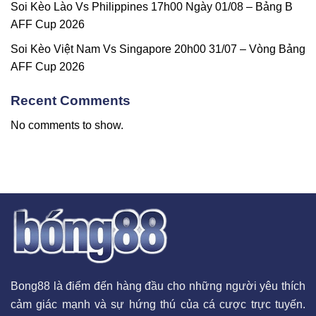
Soi Kèo Lào Vs Philippines 17h00 Ngày 01/08 – Bảng B
AFF Cup 2026
Soi Kèo Việt Nam Vs Singapore 20h00 31/07 – Vòng Bảng
AFF Cup 2026
Recent Comments
No comments to show.
Bong88 là điểm đến hàng đầu cho những người yêu thích
cảm giác mạnh và sự hứng thú của cá cược trực tuyến.