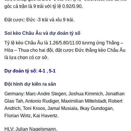
góc cả trận là 9 trái với tỷ lệ 0.92/0.90.
Đặt cược: Đức -3 trái và xỉu 9 trái.
Soi kèo Châu Âu và dự đoán tỷ số
Tỷ lệ kèo Châu Âu là 1.26/5.80/11.00 tương ứng Thắng –
Hòa – Thua cho hai đội, đặt cược Đức thắng kèo Châu Âu
là lựa chọn có cơ sở.
Dự đoán tỷ số: 4-1 , 5-1
Đội hình dự kiến ra sân
Germany: Marc-Andre Stegen, Joshua Kimmich, Jonathan
Glao Tah, Antonio Rudiger, Maximilian Mittelstadt, Robert
Andrich, Toni Kroos, Jamal Musiala, Ilkay Gundogan,
Florian Wirtz, Kai Havertz.
HLV: Julian Nagelsmann.