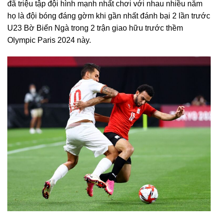
đã triệu tập đội hình mạnh nhất chơi với nhau nhiều năm
họ là đội bóng đáng gờm khi gần nhất đánh bại 2 lần trước
U23 Bờ Biển Ngà trong 2 trận giao hữu trước thềm
Olympic Paris 2024 này.