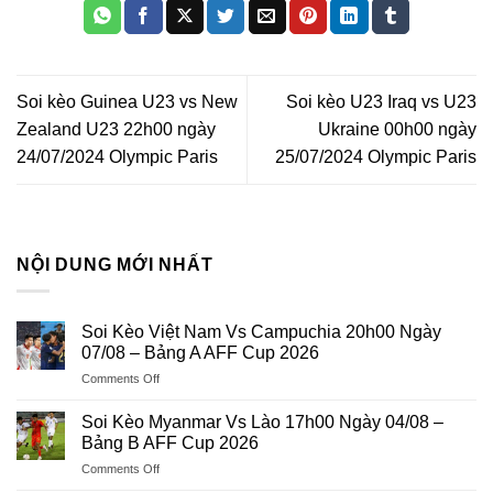
Soi kèo Guinea U23 vs New
Soi kèo U23 Iraq vs U23
Zealand U23 22h00 ngày
Ukraine 00h00 ngày
24/07/2024 Olympic Paris
25/07/2024 Olympic Paris
NỘI DUNG MỚI NHẤT
Soi Kèo Việt Nam Vs Campuchia 20h00 Ngày
07/08 – Bảng A AFF Cup 2026
on
Comments Off
Soi
Kèo
Soi Kèo Myanmar Vs Lào 17h00 Ngày 04/08 –
Việt
Bảng B AFF Cup 2026
Nam
on
Comments Off
Vs
Soi
Campuchia