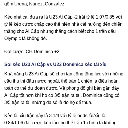
gồm Urena, Nunez, Gonzalez.
Kèo nhà cái đưa ra là U23 Ai Cập -2 trái tỷ lệ 1.07/0.85 với
tỷ lệ kèo cược chấp cao thể hiện nhà cái hướng đến chiến
thắng cho Ai Cập nhưng thắng cách biệt cho 1 trận đấu
Olympic là không dễ.
Đặt cược: CH Dominica +2.
Soi kèo U23 Ai Cập vs U23 Dominica kèo tài xỉu
Khả năng U23 Ai Cập sẽ chơi tấn công tổng lực với những
cầu thủ thi đấu nước ngoài, thế trận 1 chiến là điều hoàn
toàn có thể dự đoán được. Về phong độ ghi bàn gần đây
Ai Cập tốt hơn khi họ có 3/5 trận ra tài, Dominica cũng có
3/5 trận ra tài những đa số là do họ để thua.
Kèo tài xỉu trận này là 3 1/4 với tỷ lệ odds tài/xỉu là
0.84/1.06 đặt cược kèo tài cho thế trận 1 chiến là không