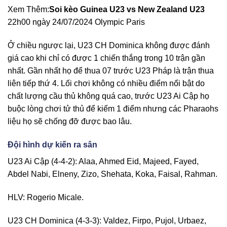
Xem Thêm:
Soi kèo Guinea U23 vs New Zealand U23
22h00 ngày 24/07/2024 Olympic Paris
Ở chiều ngược lại, U23 CH Dominica không được đánh
giá cao khi chỉ có được 1 chiến thắng trong 10 trận gần
nhất. Gần nhất họ để thua 07 trước U23 Pháp là trận thua
liên tiếp thứ 4. Lối chơi không có nhiều điểm nổi bật do
chất lượng cầu thủ không quá cao, trước U23 Ai Cập họ
buộc lòng chơi tử thủ để kiếm 1 điểm nhưng các Pharaohs
liệu họ sẽ chống đỡ được bao lâu.
Đội hình dự kiến ra sân
U23 Ai Cập (4-4-2): Alaa, Ahmed Eid, Majeed, Fayed,
Abdel Nabi, Elneny, Zizo, Shehata, Koka, Faisal, Rahman.
HLV: Rogerio Micale.
U23 CH Dominica (4-3-3): Valdez, Firpo, Pujol, Urbaez,