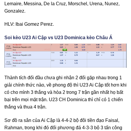
Lemaire, Messina, De la Cruz, Morschel, Urena, Nunez,
Gonzalez.
HLV: Ibai Gomez Perez.
Soi kèo U23 Ai Cập vs U23 Dominica kèo Châu Á
Thành tích đối đầu chưa ghi nhận 2 đối gặp nhau trong 1
giải chính thức nào, về phong độ thì U23 Ai Cập tốt hơn khi
có cho mình 3 thắng và hòa 2 trong 7 trận gần nhất họ bất
bại trên mọi mặt trận. U23 CH Dominica thì chỉ có 1 chiến
thắng và thua 4 trận.
Sơ đồ ra sân của Ai Cập là 4-4-2 bộ đôi tiền đạo Faisal,
Rahman, trong khi đó đối phương đá 4-3-3 bộ 3 tấn công