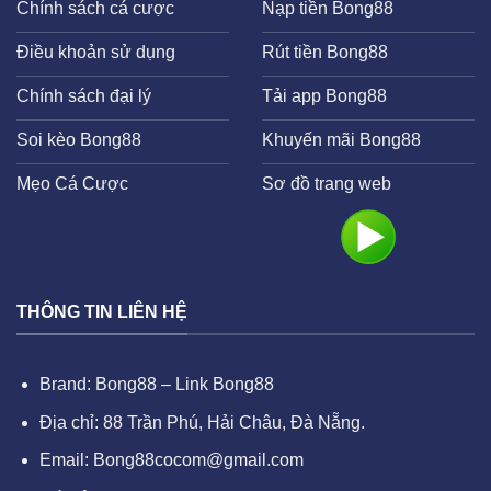
Chính sách cá cược
Nạp tiền Bong88
Điều khoản sử dụng
Rút tiền Bong88
Chính sách đại lý
Tải app Bong88
Soi kèo Bong88
Khuyến mãi Bong88
Mẹo Cá Cược
Sơ đồ trang web
THÔNG TIN LIÊN HỆ
Brand: Bong88 – Link Bong88
Địa chỉ: 88 Trần Phú, Hải Châu, Đà Nẵng.
Email: Bong88cocom@gmail.com