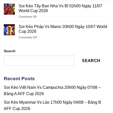
Soi
Vs
Trận
Kèo
Thụy
Soi Kèo Tây Ban Nha Vs Bỉ 02h00 Ngày 11/07
Bán
Na
Sĩ
World Cup 2026
Kết
Uy
08h00
World
on
Comments Off
Vs
Ngày
Cup
Soi
Anh
12/07
2026
Kèo
04h00
Soi Kèo Pháp Vs Maroc 03h00 Ngày 10/07 World
World
Tây
Ngày
Cup 2026
Cup
Ban
12/07
2026
on
Comments Off
Nha
World
Soi
Vs
Cup
Kèo
Bỉ
2026
Pháp
Search
02h00
Vs
Ngày
Maroc
11/07
SEARCH
03h00
World
Ngày
Cup
10/07
2026
World
Recent Posts
Cup
2026
Soi Kèo Việt Nam Vs Campuchia 20h00 Ngày 07/08 –
Bảng A AFF Cup 2026
Soi Kèo Myanmar Vs Lào 17h00 Ngày 04/08 – Bảng B
AFF Cup 2026