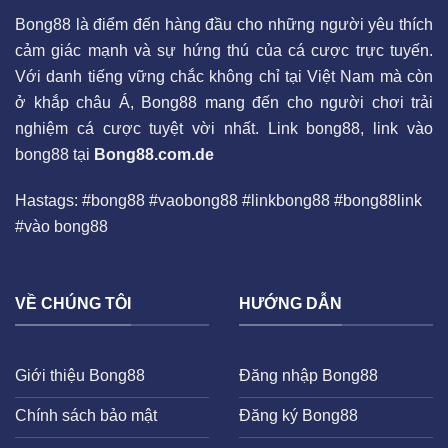
Bong88 là điểm đến hàng đầu cho những người yêu thích
cảm giác mạnh và sự hứng thú của cá cược trực tuyến.
Với danh tiếng vững chắc không chỉ tại Việt Nam mà còn
ở khắp châu Á, Bong88 mang đến cho người chơi trải
nghiệm cá cược tuyệt vời nhất. Link bong88, link vào
bong88 tại
Bong88.com.de
Hastags: #bong88 #vaobong88 #linkbong88 #bong88link
#vào bong88
VỀ CHÚNG TÔI
HƯỚNG DẪN
Giới thiệu Bong88
Đăng nhập Bong88
Chính sách bảo mật
Đăng ký Bong88