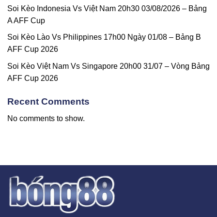
Soi Kèo Indonesia Vs Việt Nam 20h30 03/08/2026 – Bảng
A AFF Cup
Soi Kèo Lào Vs Philippines 17h00 Ngày 01/08 – Bảng B
AFF Cup 2026
Soi Kèo Việt Nam Vs Singapore 20h00 31/07 – Vòng Bảng
AFF Cup 2026
Recent Comments
No comments to show.