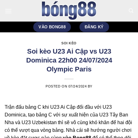
Skip
to
content
VÀO BONG88
ĐĂNG KÝ
SOI KÈO
Soi kèo U23 Ai Cập vs U23
Dominica 22h00 24/07/2024
Olympic Paris
POSTED ON
07/24/2024
BY
Trận đấu bảng C khi U23 Ai Cập đối đầu với U23
Dominica, tạo bảng C với sự xuất hiện của U23 Tây Ban
Nha và U23 Uzbekistan thì sẽ vô cùng khó khăn để hai đội
có thể vượt qua vòng bảng. Nhà cái sẽ hướng người chơi
về kèo đặt cược nào cùng
vào Bong88
để có thể theo dõi