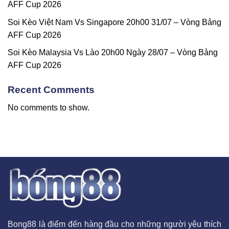
AFF Cup 2026
Soi Kèo Việt Nam Vs Singapore 20h00 31/07 – Vòng Bảng
AFF Cup 2026
Soi Kèo Malaysia Vs Lào 20h00 Ngày 28/07 – Vòng Bảng
AFF Cup 2026
Recent Comments
No comments to show.
Bong88 là điểm đến hàng đầu cho những người yêu thích