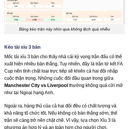
Bảng kèo trận này nhìn qua không lệch quá nhiều
Kèo tài xỉu 3 bàn
Mốc tài xỉu 3 bàn cho thấy nhà cái kỳ vọng trận đấu có thể
xuất hiện nhiều bàn thắng. Tuy nhiên, đây là trận tứ kết FA
Cup nên tính chất loại trực tiếp sẽ khiến cả hai đội nhập
cuộc thận trọng. Những cuộc đối đầu quan trọng giữa
Manchester City vs Liverpool
thường không quá cởi mở
như tại Ngoại hạng Anh.
Ngoài ra, hàng thủ của cả hai đội đều có chất lượng và
khả năng tổ chức tốt. Nếu không có bàn thắng sớm, thế
trận sẽ càng trở nên chặt chẽ. Vì vậy, lựa chọn Xỉu 3 là
phương án hợp lý và an toàn hơn cho người chơi.