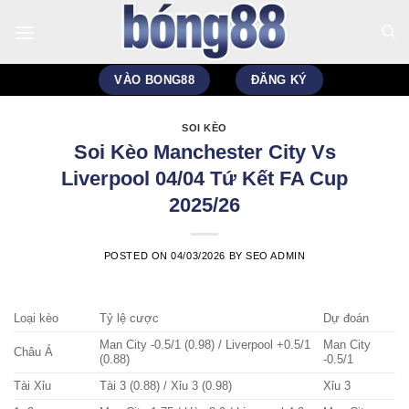
Skip
to
content
VÀO BONG88
ĐĂNG KÝ
SOI KÈO
Soi Kèo Manchester City Vs
Liverpool 04/04 Tứ Kết FA Cup
2025/26
POSTED ON
04/03/2026
BY
SEO ADMIN
Loại kèo
Tỷ lệ cược
Dự đoán
Man City -0.5/1 (0.98) / Liverpool +0.5/1
Man City
Châu Á
(0.88)
-0.5/1
Tài Xỉu
Tài 3 (0.88) / Xỉu 3 (0.98)
Xỉu 3