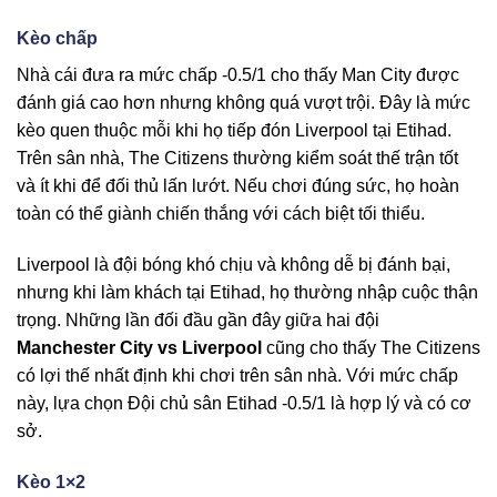
Kèo chấp
Nhà cái đưa ra mức chấp -0.5/1 cho thấy Man City được
đánh giá cao hơn nhưng không quá vượt trội. Đây là mức
kèo quen thuộc mỗi khi họ tiếp đón Liverpool tại Etihad.
Trên sân nhà, The Citizens thường kiểm soát thế trận tốt
và ít khi để đối thủ lấn lướt. Nếu chơi đúng sức, họ hoàn
toàn có thể giành chiến thắng với cách biệt tối thiểu.
Liverpool là đội bóng khó chịu và không dễ bị đánh bại,
nhưng khi làm khách tại Etihad, họ thường nhập cuộc thận
trọng. Những lần đối đầu gần đây giữa hai đội
Manchester City vs Liverpool
cũng cho thấy The Citizens
có lợi thế nhất định khi chơi trên sân nhà. Với mức chấp
này, lựa chọn Đội chủ sân Etihad -0.5/1 là hợp lý và có cơ
sở.
Kèo 1×2