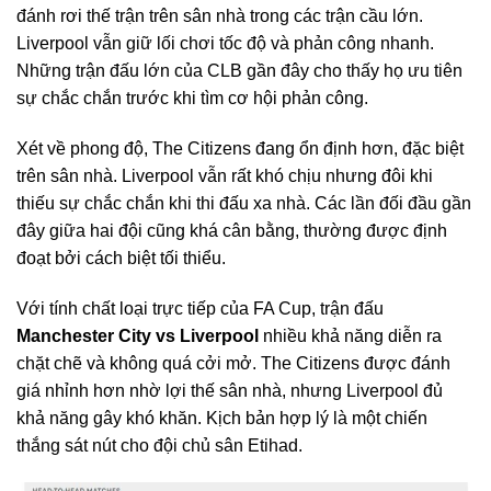
đánh rơi thế trận trên sân nhà trong các trận cầu lớn.
Liverpool vẫn giữ lối chơi tốc độ và phản công nhanh.
Những trận đấu lớn của CLB gần đây cho thấy họ ưu tiên
sự chắc chắn trước khi tìm cơ hội phản công.
Xét về phong độ, The Citizens đang ổn định hơn, đặc biệt
trên sân nhà. Liverpool vẫn rất khó chịu nhưng đôi khi
thiếu sự chắc chắn khi thi đấu xa nhà. Các lần đối đầu gần
đây giữa hai đội cũng khá cân bằng, thường được định
đoạt bởi cách biệt tối thiểu.
Với tính chất loại trực tiếp của FA Cup, trận đấu
Manchester City vs Liverpool
nhiều khả năng diễn ra
chặt chẽ và không quá cởi mở. The Citizens được đánh
giá nhỉnh hơn nhờ lợi thế sân nhà, nhưng Liverpool đủ
khả năng gây khó khăn. Kịch bản hợp lý là một chiến
thắng sát nút cho đội chủ sân Etihad.