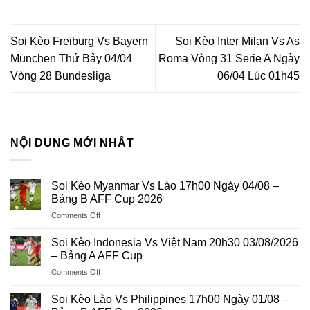
Soi Kèo Freiburg Vs Bayern
Soi Kèo Inter Milan Vs As
Munchen Thứ Bảy 04/04
Roma Vòng 31 Serie A Ngày
Vòng 28 Bundesliga
06/04 Lúc 01h45
NỘI DUNG MỚI NHẤT
Soi Kèo Myanmar Vs Lào 17h00 Ngày 04/08 –
Bảng B AFF Cup 2026
on
Comments Off
Soi
Kèo
Soi Kèo Indonesia Vs Việt Nam 20h30 03/08/2026
Myanmar
– Bảng A AFF Cup
Vs
on
Comments Off
Lào
Soi
17h00
Kèo
Ngày
Soi Kèo Lào Vs Philippines 17h00 Ngày 01/08 –
Indonesia
04/08